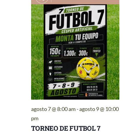
2026
vistas
de
Eventos
CONTACTO
agosto 7 @ 8:00 am
-
agosto 9 @ 10:00
pm
TORNEO DE FUTBOL 7