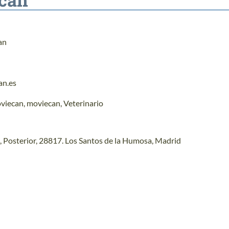
an
an.es
oviecan
,
moviecan
,
Veterinario
 Posterior, 28817. Los Santos de la Humosa, Madrid